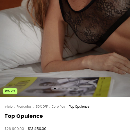
50
%
OFF
Inicio
.
Productos
.
50% OFF
.
Corpiños
.
Top Opulence
Top Opulence
$26.900,00
$13.450,00