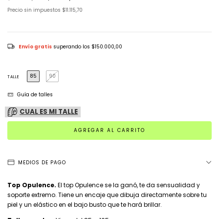
Precio sin impuestos
$11.115,70
Envío gratis
superando los
$150.000,00
85
90
TALLE
Guía de talles
CUAL ES MI TALLE
MEDIOS DE PAGO
Top Opulence.
El top Opulence se la ganó, te da sensualidad y
soporte extremo. Tiene un encaje que dibuja directamente sobre tu
piel y un elástico en el bajo busto que te hará brillar.