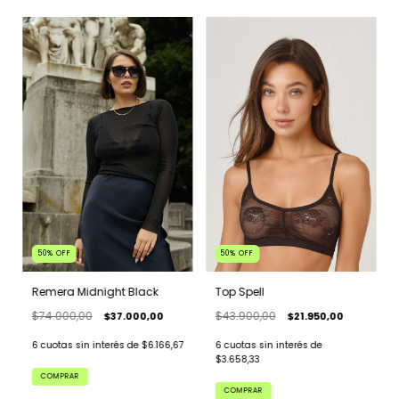
50
%
OFF
50
%
OFF
Remera Midnight Black
Top Spell
$74.000,00
$43.900,00
$37.000,00
$21.950,00
6
cuotas sin interés de
$6.166,67
6
cuotas sin interés de
$3.658,33
COMPRAR
COMPRAR