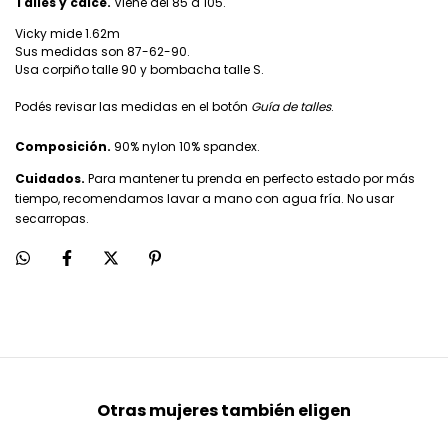
Talles y calce.
Viene del 85 a 105.
Vicky mide 1.62m
Sus medidas son 87-62-90.
Usa corpiño talle 90 y bombacha talle S.
Podés revisar las medidas en el botón
Guía de talles
.
Composición.
90% nylon 10% spandex.
Cuidados.
Para mantener tu prenda en perfecto estado por más
tiempo, recomendamos lavar a mano con agua fría. No usar
secarropas.
Otras mujeres también eligen