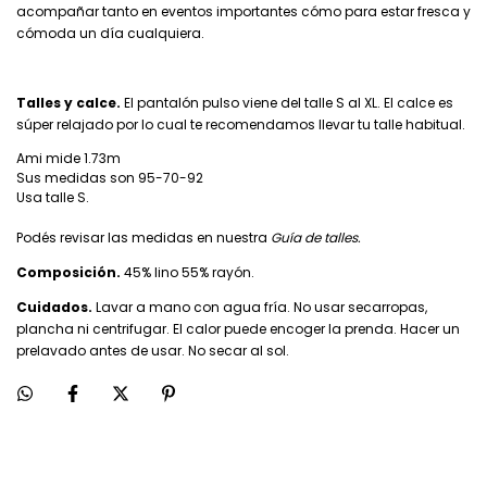
acompañar tanto en eventos importantes cómo para estar fresca y
cómoda un día cualquiera.
Talles y calce.
El pantalón pulso viene del talle S al XL. El calce es
súper relajado por lo cual te recomendamos llevar tu talle habitual.
Ami mide 1.73m
Sus medidas son 95-70-92
Usa talle S.
Podés revisar las medidas en nuestra
Guía de talles.
Composición.
45% lino 55% rayón.
Cuidados.
Lavar a mano con agua fría. No usar secarropas,
plancha ni centrifugar. El calor puede encoger la prenda. Hacer un
prelavado antes de usar. No secar al sol.