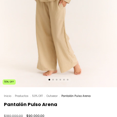
50
%
OFF
Inicio
.
Productos
.
50% OFF
.
Outwear
.
Pantalón Pulso Arena
Pantalón Pulso Arena
$180.000,00
$90.000,00