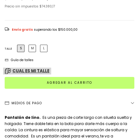
Precio sin impuestos
$74.380,17
Envío gratis
superando los
$150.000,00
S
M
L
TALLE
Guía de talles
CUAL ES MI TALLE
MEDIOS DE PAGO
Pantalón de lino.
Es una pieza de corte largo con silueta suelta y
holgada. Tiene doble tela en la bota para darle más cuerpo a la
caída. La cintura es elástica para mayor sensación de soltura y
comodidad. Es un pantalón ideal para el verano, te va a