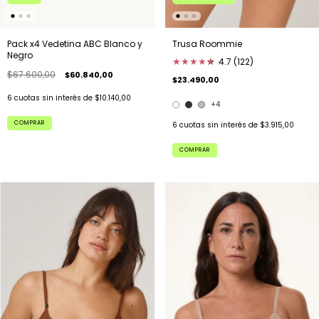
Pack x4 Vedetina ABC Blanco y
Trusa Roommie
Negro
★
★
★
★
★
★
4.7 (122)
$67.600,00
$60.840,00
$23.490,00
6
cuotas sin interés de
$10.140,00
+4
COMPRAR
6
cuotas sin interés de
$3.915,00
COMPRAR