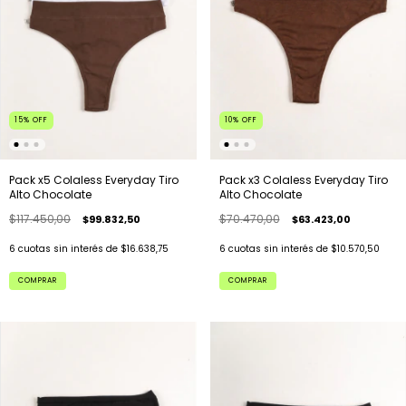
15
%
OFF
10
%
OFF
Pack x5 Colaless Everyday Tiro
Pack x3 Colaless Everyday Tiro
Alto Chocolate
Alto Chocolate
$117.450,00
$70.470,00
$99.832,50
$63.423,00
6
cuotas sin interés de
$16.638,75
6
cuotas sin interés de
$10.570,50
COMPRAR
COMPRAR