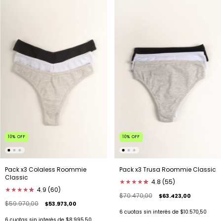
10
%
OFF
10
%
OFF
Pack x3 Colaless Roommie
Pack x3 Trusa Roommie Classic
Classic
★
★
★
★
★
★
4.8 (55)
★
★
★
★
★
★
4.9 (60)
$70.470,00
$63.423,00
$59.970,00
$53.973,00
6
cuotas sin interés de
$10.570,50
6
cuotas sin interés de
$8.995,50