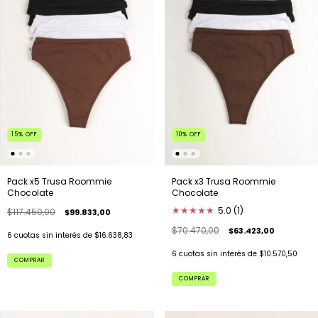
15
%
OFF
10
%
OFF
Pack x5 Trusa Roommie
Pack x3 Trusa Roommie
Chocolate
Chocolate
★
★
★
★
★
5.0 (1)
$117.450,00
$99.833,00
$70.470,00
$63.423,00
6
cuotas sin interés de
$16.638,83
6
cuotas sin interés de
$10.570,50
COMPRAR
COMPRAR