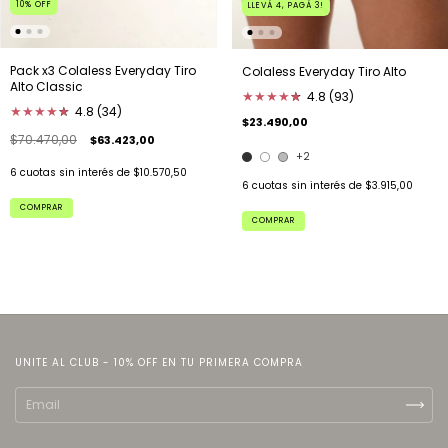
10
%
OFF
LLEVÁ 4, PAGÁ 3!
Pack x3 Colaless Everyday Tiro
Colaless Everyday Tiro Alto
Alto Classic
★
★
★
★
★
★
4.8 (93)
★
★
★
★
★
★
4.8 (34)
$23.490,00
$70.470,00
$63.423,00
+2
6
cuotas sin interés de
$10.570,50
6
cuotas sin interés de
$3.915,00
COMPRAR
COMPRAR
UNITE AL CLUB - 10% OFF EN TU PRIMERA COMPRA