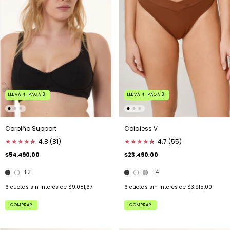
LLEVÁ 4, PAGÁ 3!
LLEVÁ 4, PAGÁ 3!
Corpiño Support
Colaless V
★
★
★
★
★
★
4.8 (81)
★
★
★
★
★
★
4.7 (55)
$54.490,00
$23.490,00
+2
+4
6
cuotas sin interés de
$9.081,67
6
cuotas sin interés de
$3.915,00
COMPRAR
COMPRAR