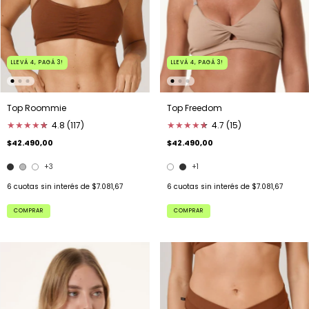
LLEVÁ 4, PAGÁ 3!
LLEVÁ 4, PAGÁ 3!
Top Roommie
Top Freedom
★
★
★
★
★
★
4.8 (117)
★
★
★
★
★
★
4.7 (15)
$42.490,00
$42.490,00
+3
+1
6
cuotas sin interés de
$7.081,67
6
cuotas sin interés de
$7.081,67
COMPRAR
COMPRAR