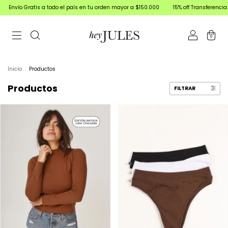
todo el país en tu orden mayor a $150.000
15% off Transferencia bancaria | 3 y 6 c
0
Inicio
.
Productos
Productos
FILTRAR