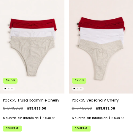
15
%
OFF
15
%
OFF
Pack x5 Trusa Roommie Cherry
Pack x5 Vedetina V Cherry
$117.450,00
$117.450,00
$99.833,00
$99.833,00
6
cuotas sin interés de
$16.638,83
6
cuotas sin interés de
$16.638,83
COMPRAR
COMPRAR