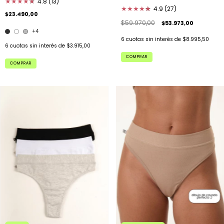
★
★
★
★
★
★
4.8 (13)
★
★
★
★
★
★
4.9 (27)
$23.490,00
$59.970,00
$53.973,00
+4
6
cuotas sin interés de
$8.995,50
6
cuotas sin interés de
$3.915,00
COMPRAR
COMPRAR