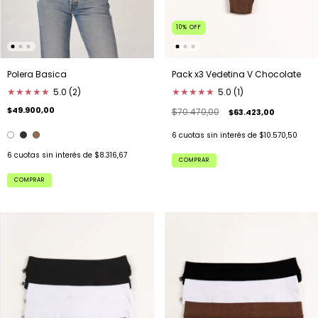
10
%
OFF
Polera Basica
Pack x3 Vedetina V Chocolate
★
★
★
★
★
5.0 (2)
★
★
★
★
★
5.0 (1)
$49.900,00
$70.470,00
$63.423,00
6
cuotas sin interés de
$10.570,50
6
cuotas sin interés de
$8.316,67
COMPRAR
COMPRAR