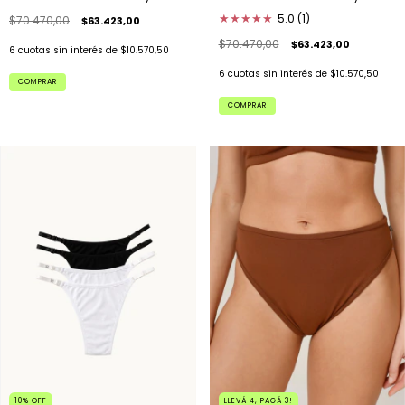
★
★
★
★
★
5.0 (1)
$70.470,00
$63.423,00
$70.470,00
$63.423,00
6
cuotas sin interés de
$10.570,50
6
cuotas sin interés de
$10.570,50
COMPRAR
COMPRAR
10
%
OFF
LLEVÁ 4, PAGÁ 3!