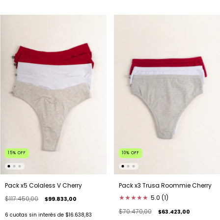
15
%
OFF
10
%
OFF
Pack x5 Colaless V Cherry
Pack x3 Trusa Roommie Cherry
★
★
★
★
★
5.0 (1)
$117.450,00
$99.833,00
$70.470,00
$63.423,00
6
cuotas sin interés de
$16.638,83