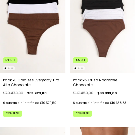
10
%
OFF
15
%
OFF
Pack x3 Colaless Everyday Tiro
Pack x5 Trusa Roommie
Alto Chocolate
Chocolate
$70.470,00
$117.450,00
$63.423,00
$99.833,00
6
cuotas sin interés de
$10.570,50
6
cuotas sin interés de
$16.638,83
COMPRAR
COMPRAR