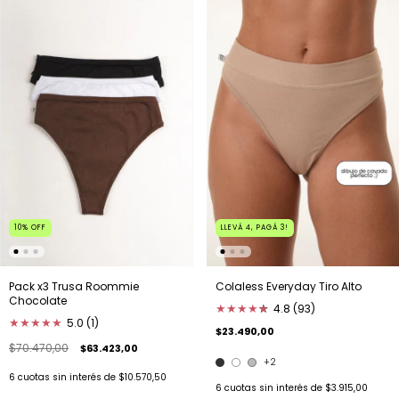
10
%
OFF
LLEVÁ 4, PAGÁ 3!
Pack x3 Trusa Roommie
Colaless Everyday Tiro Alto
Chocolate
★
★
★
★
★
★
4.8 (93)
★
★
★
★
★
5.0 (1)
$23.490,00
$70.470,00
$63.423,00
+2
6
cuotas sin interés de
$10.570,50
6
cuotas sin interés de
$3.915,00