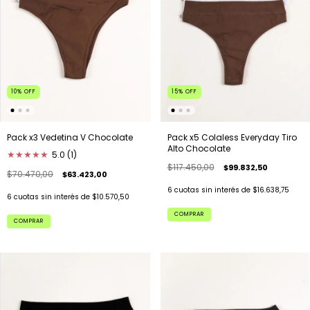
10
%
OFF
15
%
OFF
Pack x3 Vedetina V Chocolate
Pack x5 Colaless Everyday Tiro
Alto Chocolate
★
★
★
★
★
5.0 (1)
$117.450,00
$99.832,50
$70.470,00
$63.423,00
6
cuotas sin interés de
$16.638,75
6
cuotas sin interés de
$10.570,50
COMPRAR
COMPRAR