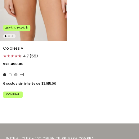
LLEVÁ 4, PAGÁ 3!
Colaless V
★
★
★
★
★
★
4.7 (55)
$23.490,00
+4
6
cuotas sin interés de
$3.915,00
COMPRAR
UNITE AL CLUB - 10% OFF EN TU PRIMERA COMPRA