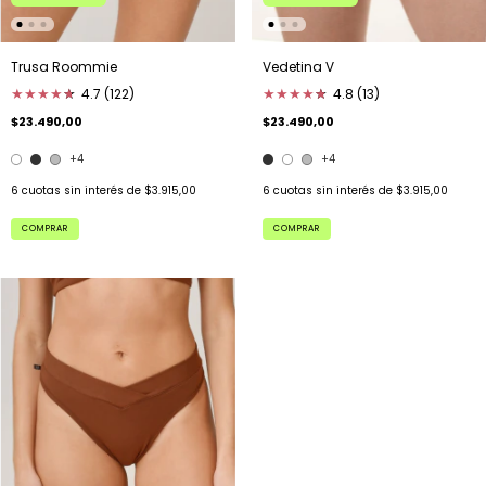
Trusa Roommie
Vedetina V
★
★
★
★
★
★
4.7 (122)
★
★
★
★
★
★
4.8 (13)
$23.490,00
$23.490,00
+4
+4
6
cuotas sin interés de
$3.915,00
6
cuotas sin interés de
$3.915,00
COMPRAR
COMPRAR