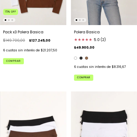
15
%
OFF
Pack x3 Polera Basica
Polera Basica
★
★
★
★
★
5.0 (2)
$149.700,00
$127.245,00
$49.900,00
6
cuotas sin interés de
$21.207,50
COMPRAR
6
cuotas sin interés de
$8.316,67
COMPRAR