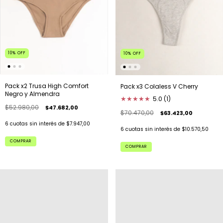
10
%
OFF
10
%
OFF
Pack x2 Trusa High Comfort
Pack x3 Colaless V Cherry
Negro y Almendra
★
★
★
★
★
5.0 (1)
$52.980,00
$47.682,00
$70.470,00
$63.423,00
6
cuotas sin interés de
$7.947,00
6
cuotas sin interés de
$10.570,50
COMPRAR
COMPRAR