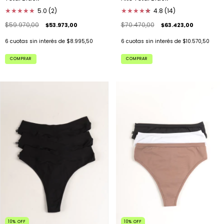
★
★
★
★
★
★
4.8 (14)
★
★
★
★
★
5.0 (2)
$70.470,00
$59.970,00
$63.423,00
$53.973,00
6
cuotas sin interés de
$10.570,50
6
cuotas sin interés de
$8.995,50
COMPRAR
COMPRAR
10
%
OFF
10
%
OFF