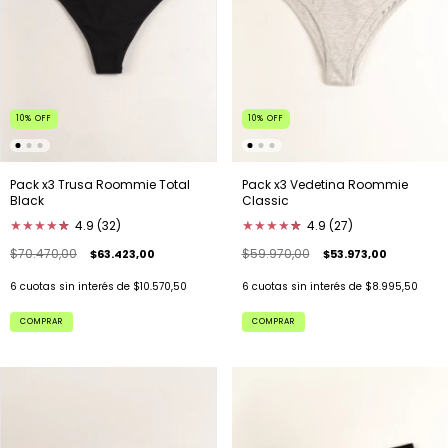
10
%
OFF
10
%
OFF
Pack x3 Vedetina Roommie
Pack x3 Trusa Roommie Total
Classic
Black
★
★
★
★
★
★
4.9 (27)
★
★
★
★
★
★
4.9 (32)
$59.970,00
$70.470,00
$53.973,00
$63.423,00
6
cuotas sin interés de
$8.995,50
6
cuotas sin interés de
$10.570,50
COMPRAR
COMPRAR