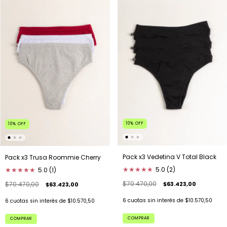
10
%
OFF
10
%
OFF
Pack x3 Vedetina V Total Black
Pack x3 Trusa Roommie Cherry
★
★
★
★
★
5.0 (2)
★
★
★
★
★
5.0 (1)
$70.470,00
$63.423,00
$70.470,00
$63.423,00
6
cuotas sin interés de
$10.570,50
6
cuotas sin interés de
$10.570,50
COMPRAR
COMPRAR