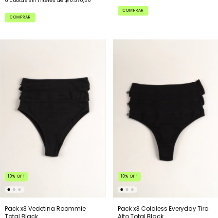
6
cuotas sin interés de
$10.570,50
COMPRAR
COMPRAR
10
%
OFF
10
%
OFF
Pack x3 Colaless Everyday Tiro
Pack x3 Vedetina Roommie
Alto Total Black
Total Black