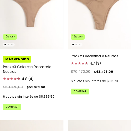
10
%
OFF
10
%
OFF
Pack x3 Vedetina V Neutros
★
★
★
★
★
★
4.7 (3)
Pack x3 Colaless Roommie
$70.470,00
Neutros
$63.423,00
★
★
★
★
★
★
4.8 (4)
6
cuotas sin interés de
$10.570,50
$59.970,00
$53.973,00
COMPRAR
6
cuotas sin interés de
$8.995,50
COMPRAR