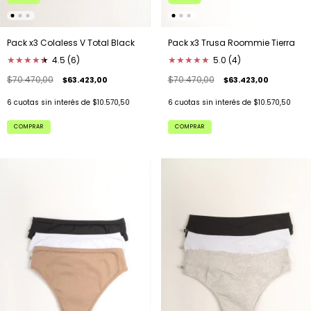
Pack x3 Colaless V Total Black
Pack x3 Trusa Roommie Tierra
★
★
★
★
★
★
4.5 (6)
★
★
★
★
★
5.0 (4)
$70.470,00
$70.470,00
$63.423,00
$63.423,00
6
cuotas sin interés de
$10.570,50
6
cuotas sin interés de
$10.570,50
COMPRAR
COMPRAR