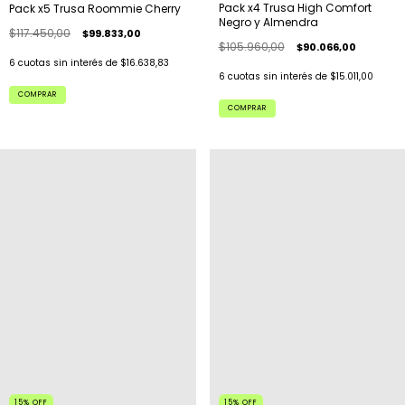
Pack x4 Trusa High Comfort
Pack x5 Trusa Roommie Cherry
Negro y Almendra
$117.450,00
$99.833,00
$105.960,00
$90.066,00
6
cuotas sin interés de
$16.638,83
6
cuotas sin interés de
$15.011,00
COMPRAR
COMPRAR
15
%
OFF
15
%
OFF