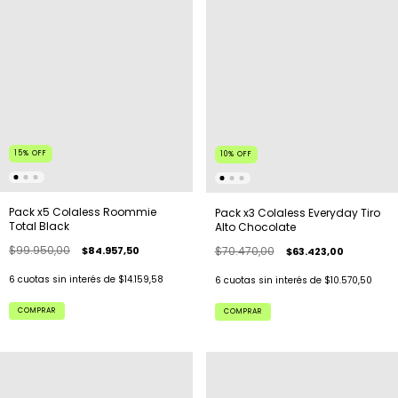
15
%
OFF
10
%
OFF
Pack x5 Colaless Roommie
Pack x3 Colaless Everyday Tiro
Total Black
Alto Chocolate
$99.950,00
$84.957,50
$70.470,00
$63.423,00
6
cuotas sin interés de
$14.159,58
6
cuotas sin interés de
$10.570,50
COMPRAR
COMPRAR