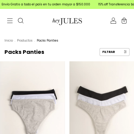
l país en tu orden mayor a $150.000
15% off Transferencia bancaria | 3 y 6 cuotas 
0
Inicio
.
Productos
.
Packs Panties
Packs Panties
FILTRAR