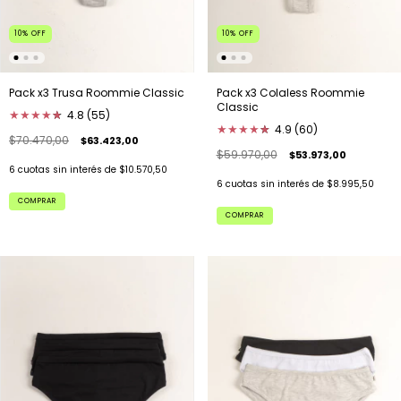
10
%
OFF
10
%
OFF
Pack x3 Colaless Roommie
Pack x3 Trusa Roommie Classic
Classic
★
★
★
★
★
★
4.8 (55)
★
★
★
★
★
★
4.9 (60)
$70.470,00
$63.423,00
$59.970,00
$53.973,00
6
cuotas sin interés de
$10.570,50
6
cuotas sin interés de
$8.995,50
COMPRAR
COMPRAR