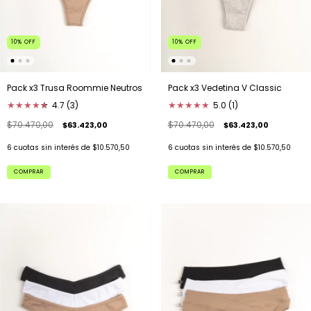
10
%
OFF
10
%
OFF
Pack x3 Vedetina V Classic
Pack x3 Trusa Roommie Neutros
★
★
★
★
★
5.0 (1)
★
★
★
★
★
★
4.7 (3)
$70.470,00
$70.470,00
$63.423,00
$63.423,00
6
cuotas sin interés de
$10.570,50
6
cuotas sin interés de
$10.570,50
COMPRAR
COMPRAR