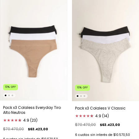
10
%
OFF
10
%
OFF
Pack x3 Colaless Everyday Tiro
Pack x3 Colaless V Classic
Alto Neutros
★
★
★
★
★
★
4.9 (14)
★
★
★
★
★
★
4.9 (23)
$70.470,00
$63.423,00
$70.470,00
$63.423,00
6
cuotas sin interés de
$10.570,50