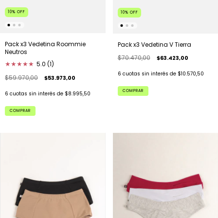
10
%
OFF
10
%
OFF
Pack x3 Vedetina Roommie
Pack x3 Vedetina V Tierra
Neutros
$70.470,00
$63.423,00
★
★
★
★
★
5.0 (1)
6
cuotas sin interés de
$10.570,50
$59.970,00
$53.973,00
COMPRAR
6
cuotas sin interés de
$8.995,50
COMPRAR