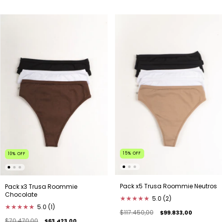
15
%
OFF
10
%
OFF
Pack x5 Trusa Roommie Neutros
Pack x3 Trusa Roommie
Chocolate
★
★
★
★
★
5.0 (2)
★
★
★
★
★
5.0 (1)
$117.450,00
$99.833,00
$70.470,00
$63.423,00