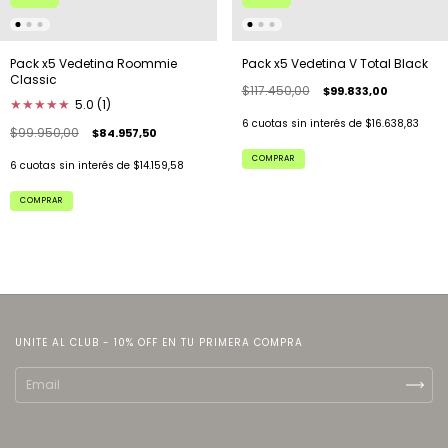
Pack x5 Vedetina V Total Black
Pack x5 Vedetina Roommie
Classic
$117.450,00
$99.833,00
★
★
★
★
★
5.0 (1)
6
cuotas sin interés de
$16.638,83
$99.950,00
$84.957,50
COMPRAR
6
cuotas sin interés de
$14.159,58
COMPRAR
UNITE AL CLUB - 10% OFF EN TU PRIMERA COMPRA