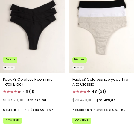
10
%
OFF
10
%
OFF
Pack x3 Colaless Roommie
Pack x3 Colaless Everyday Tiro
Total Black
Alto Classic
★
★
★
★
★
★
4.8 (11)
★
★
★
★
★
★
4.8 (34)
$59.970,00
$70.470,00
$53.973,00
$63.423,00
6
cuotas sin interés de
$8.995,50
6
cuotas sin interés de
$10.570,50
COMPRAR
COMPRAR