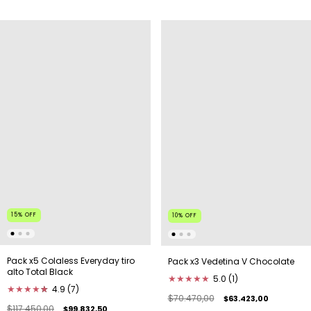
15
%
OFF
10
%
OFF
Pack x5 Colaless Everyday tiro
Pack x3 Vedetina V Chocolate
alto Total Black
★
★
★
★
★
5.0 (1)
★
★
★
★
★
★
4.9 (7)
$70.470,00
$63.423,00
$117.450,00
$99.832,50