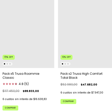
15
%
OFF
10
%
OFF
Pack x5 Trusa Roommie
Pack x2 Trusa High Comfort
Classic
Total Black
★
★
★
★
★
★
4.8 (5)
$52.980,00
$47.682,00
$117.450,00
$99.833,00
6
cuotas sin interés de
$7.947,00
6
cuotas sin interés de
$16.638,83
COMPRAR
COMPRAR