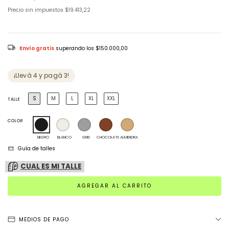
Precio sin impuestos
$19.413,22
Envío gratis
superando los
$150.000,00
¡Llevá 4 y pagá 3!
S
M
L
XL
XXL
TALLE
COLOR
NEGRO
BLANCO
GRIS
CHOCOLATE
ALMENDRA
Guía de talles
CUAL ES MI TALLE
MEDIOS DE PAGO