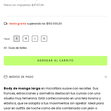
Precio sin impuestos
$47.107,44
Envío gratis
superando los
$150.000,00
S
M
L
XL
TALLE
Guía de talles
MEDIOS DE PAGO
Body de manga larga
en microfibra suave con recortes. Sus
frunces, extracciones y asimetría destacan tus curvas con una
silueta muy femenina. Está confeccionado en una tela liviana y
elástica, que se adapta a tus movimientos sin apretar. Ideal para
usar en outfits de noche como de día combinado con jean o