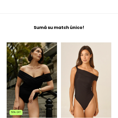
Sumá su match único!
50
%
OFF