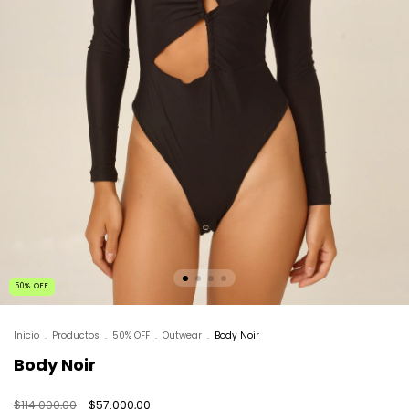
50
%
OFF
Inicio
.
Productos
.
50% OFF
.
Outwear
.
Body Noir
Body Noir
$114.000,00
$57.000,00