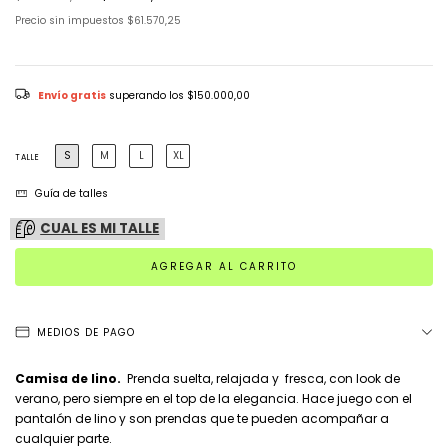
Precio sin impuestos
$61.570,25
Envío gratis
superando los
$150.000,00
S
M
L
XL
TALLE
Guía de talles
CUAL ES MI TALLE
MEDIOS DE PAGO
Camisa de lino.
Prenda suelta, relajada y fresca, con look de
verano, pero siempre en el top de la elegancia. Hace juego con el
pantalón de lino y son prendas que te pueden acompañar a
cualquier parte.