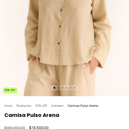
50
%
OFF
Inicio
.
Productos
.
50% OFF
.
Outwear
.
Camisa Pulso Arena
Camisa Pulso Arena
$149.000,00
$74.500,00