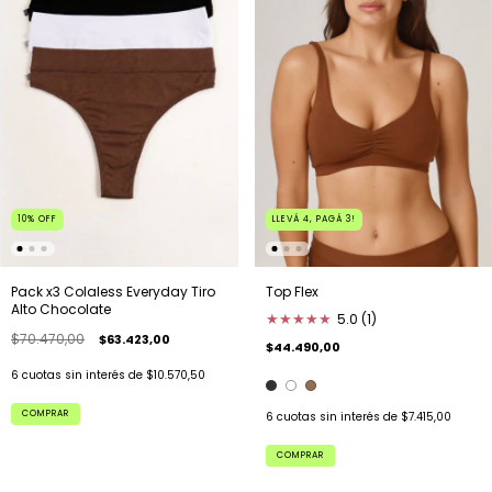
10
%
OFF
LLEVÁ 4, PAGÁ 3!
Pack x3 Colaless Everyday Tiro
Top Flex
Alto Chocolate
★
★
★
★
★
5.0 (1)
$70.470,00
$63.423,00
$44.490,00
6
cuotas sin interés de
$10.570,50
COMPRAR
6
cuotas sin interés de
$7.415,00
COMPRAR