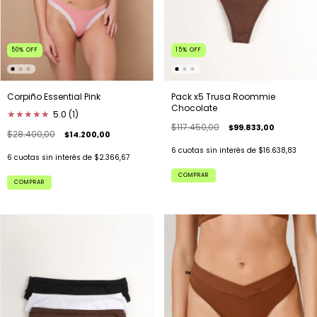
50
%
OFF
15
%
OFF
Corpiño Essential Pink
Pack x5 Trusa Roommie
Chocolate
★
★
★
★
★
5.0 (1)
$117.450,00
$99.833,00
$28.400,00
$14.200,00
6
cuotas sin interés de
$16.638,83
6
cuotas sin interés de
$2.366,67
COMPRAR
COMPRAR