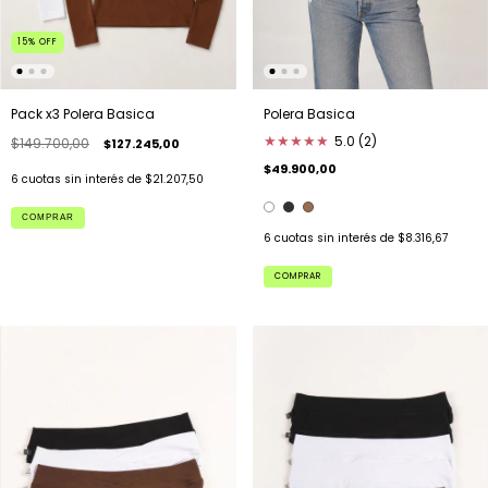
15
%
OFF
Pack x3 Polera Basica
Polera Basica
★
★
★
★
★
5.0 (2)
$149.700,00
$127.245,00
$49.900,00
6
cuotas sin interés de
$21.207,50
COMPRAR
6
cuotas sin interés de
$8.316,67
COMPRAR