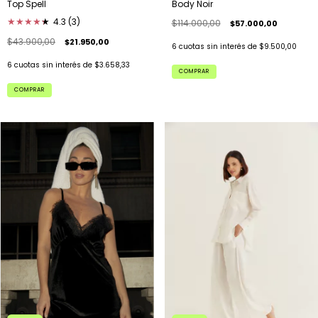
Top Spell
Body Noir
★
★
★
★
★
★
4.3 (3)
$114.000,00
$57.000,00
$43.900,00
$21.950,00
6
cuotas sin interés de
$9.500,00
6
cuotas sin interés de
$3.658,33
COMPRAR
COMPRAR