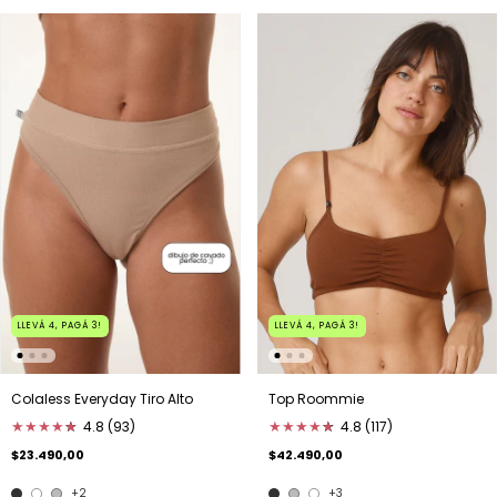
LLEVÁ 4, PAGÁ 3!
LLEVÁ 4, PAGÁ 3!
Colaless Everyday Tiro Alto
Top Roommie
★
★
★
★
★
★
4.8 (93)
★
★
★
★
★
★
4.8 (117)
$23.490,00
$42.490,00
+2
+3