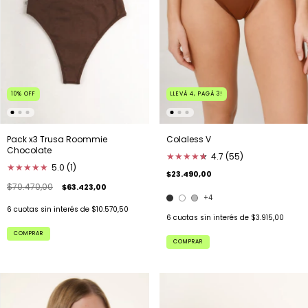
10
%
OFF
LLEVÁ 4, PAGÁ 3!
Pack x3 Trusa Roommie
Colaless V
Chocolate
★
★
★
★
★
★
4.7 (55)
★
★
★
★
★
5.0 (1)
$23.490,00
$70.470,00
$63.423,00
+4
6
cuotas sin interés de
$10.570,50
6
cuotas sin interés de
$3.915,00
COMPRAR
COMPRAR