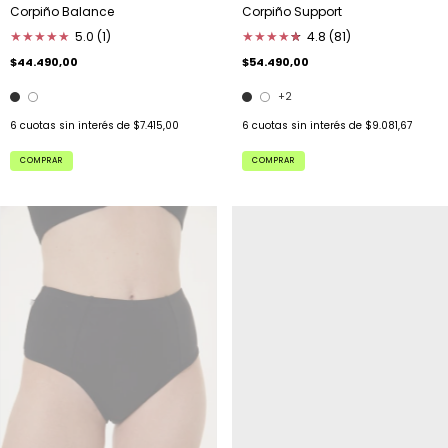
Corpiño Balance
Corpiño Support
★
★
★
★
★
5.0 (1)
★
★
★
★
★
★
4.8 (81)
$44.490,00
$54.490,00
+2
6
cuotas sin interés de
$7.415,00
6
cuotas sin interés de
$9.081,67
COMPRAR
COMPRAR