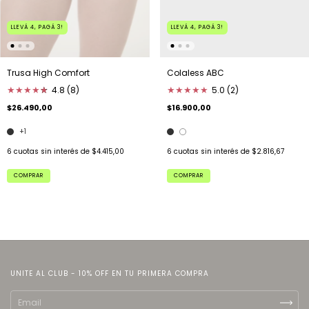
LLEVÁ 4, PAGÁ 3!
LLEVÁ 4, PAGÁ 3!
Trusa High Comfort
Colaless ABC
★
★
★
★
★
★
4.8 (8)
★
★
★
★
★
5.0 (2)
$26.490,00
$16.900,00
+1
6
cuotas sin interés de
$4.415,00
6
cuotas sin interés de
$2.816,67
COMPRAR
COMPRAR
UNITE AL CLUB - 10% OFF EN TU PRIMERA COMPRA