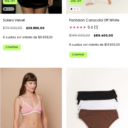
50
%
OFF
40
%
OFF
Solero Velvet
Pantalon Caracola Off White
★
★
★
★
★
5.0 (1)
$79.900,00
$39.950,00
$149.000,00
$89.400,00
6
cuotas sin interés de
$6.658,33
6
cuotas sin interés de
$14.900,00
COMPRAR
COMPRAR