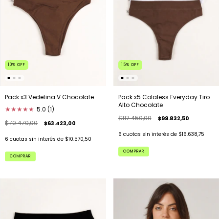
10
%
OFF
15
%
OFF
Pack x3 Vedetina V Chocolate
Pack x5 Colaless Everyday Tiro
Alto Chocolate
★
★
★
★
★
5.0 (1)
$117.450,00
$99.832,50
$70.470,00
$63.423,00
6
cuotas sin interés de
$16.638,75
6
cuotas sin interés de
$10.570,50
COMPRAR
COMPRAR