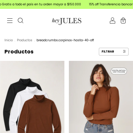
 en tu orden mayor a $150.000
15% off Transferencia bancaria | 3 y 6 cuotas sin int
0
Inicio
.
Productos
.
breadcrumbs.corpinos-hasta-40-off
Productos
FILTRAR