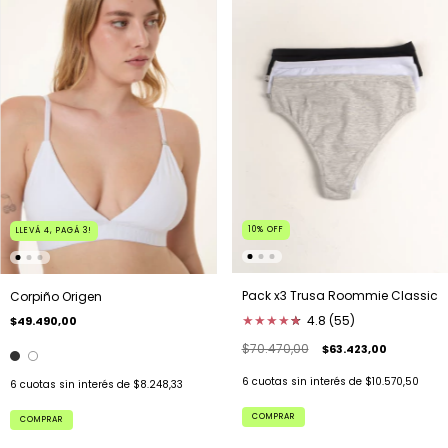
10
%
OFF
LLEVÁ 4, PAGÁ 3!
Pack x3 Trusa Roommie Classic
Corpiño Origen
★
★
★
★
★
★
4.8 (55)
$49.490,00
$70.470,00
$63.423,00
6
cuotas sin interés de
$10.570,50
6
cuotas sin interés de
$8.248,33
COMPRAR
COMPRAR