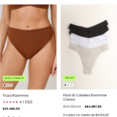
15
%
OFF
LLEVÁ 4, PAGÁ 3!
Pack x5 Colaless Roommie
Trusa Roommie
Classic
★
★
★
★
★
★
4.7 (122)
$99.950,00
$84.957,50
$23.490,00
6
cuotas sin interés de
$14.159,58