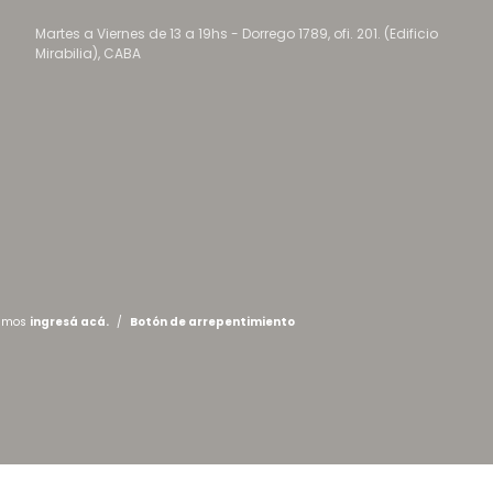
Martes a Viernes de 13 a 19hs - Dorrego 1789, ofi. 201. (Edificio
Mirabilia), CABA
lamos
ingresá acá.
/
Botón de arrepentimiento