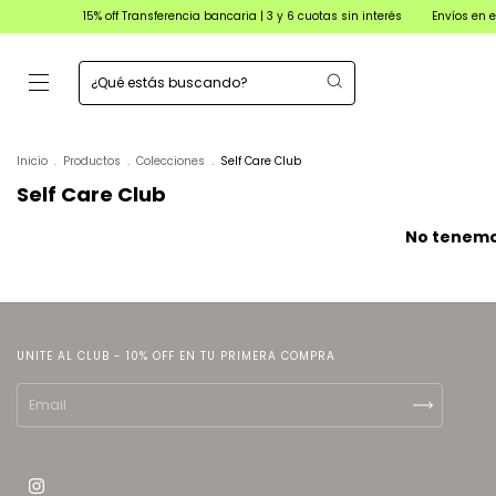
15% off Transferencia bancaria | 3 y 6 cuotas sin interés
Envíos en el día en C
Inicio
.
Productos
.
Colecciones
.
Self Care Club
Self Care Club
No tenemos
UNITE AL CLUB - 10% OFF EN TU PRIMERA COMPRA