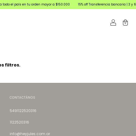
país en tu orden mayor a $150.000
15% off Transferencia bancaria | 3 y 6 cuotas sin
0
 filtros.
CONTACTÁNOS
5491122520316
1122520316
info@heyjules.com.ar