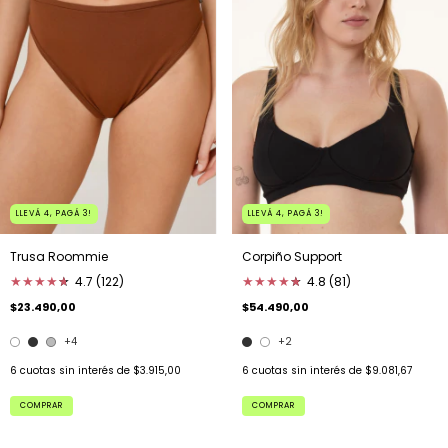
LLEVÁ 4, PAGÁ 3!
LLEVÁ 4, PAGÁ 3!
Trusa Roommie
Corpiño Support
★
★
★
★
★
★
4.7 (122)
★
★
★
★
★
★
4.8 (81)
$23.490,00
$54.490,00
+4
+2
6
cuotas sin interés de
$3.915,00
6
cuotas sin interés de
$9.081,67
COMPRAR
COMPRAR