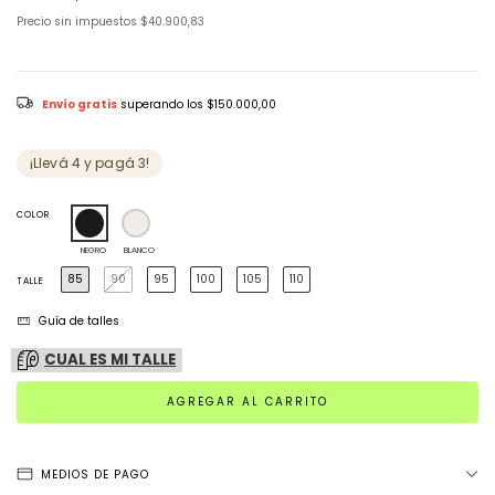
Precio sin impuestos
$40.900,83
Envío gratis
superando los
$150.000,00
¡Llevá 4 y pagá 3!
COLOR
NEGRO
BLANCO
85
90
95
100
105
110
TALLE
Guía de talles
CUAL ES MI TALLE
MEDIOS DE PAGO