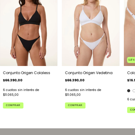
LLEV
Conjunto Origen Colaless
Conjunto Origen Vedetina
Col
$66.390,00
$66.390,00
$16.
6
cuotas sin interés de
6
cuotas sin interés de
$11.065,00
$11.065,00
6
cuo
COMPRAR
COMPRAR
CO