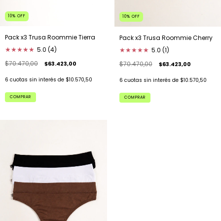
10
%
OFF
10
%
OFF
Pack x3 Trusa Roommie Tierra
Pack x3 Trusa Roommie Cherry
★
★
★
★
★
5.0 (4)
★
★
★
★
★
5.0 (1)
$70.470,00
$63.423,00
$70.470,00
$63.423,00
6
cuotas sin interés de
$10.570,50
6
cuotas sin interés de
$10.570,50
COMPRAR
COMPRAR