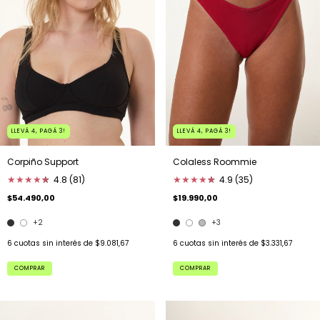
LLEVÁ 4, PAGÁ 3!
LLEVÁ 4, PAGÁ 3!
Corpiño Support
Colaless Roommie
★
★
★
★
★
★
4.8 (81)
★
★
★
★
★
★
4.9 (35)
$54.490,00
$19.990,00
+2
+3
6
cuotas sin interés de
$9.081,67
6
cuotas sin interés de
$3.331,67
COMPRAR
COMPRAR