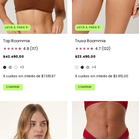
LLEVÁ 4, PAGÁ 3!
LLEVÁ 4, PAGÁ 3!
Top Roommie
Trusa Roommie
★
★
★
★
★
★
4.8 (117)
★
★
★
★
★
★
4.7 (122)
$42.490,00
$23.490,00
+3
+4
6
cuotas sin interés de
$7.081,67
6
cuotas sin interés de
$3.915,00
COMPRAR
COMPRAR