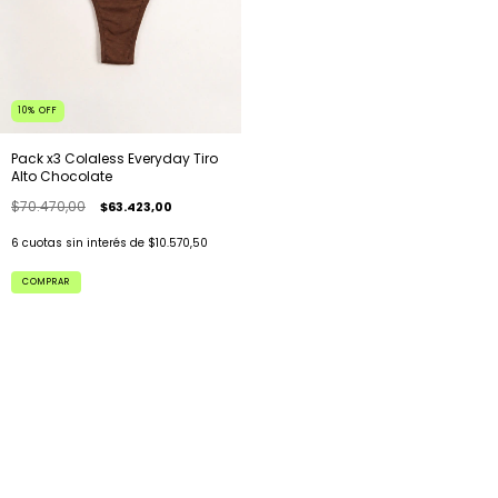
10
%
OFF
Pack x3 Colaless Everyday Tiro
Alto Chocolate
$70.470,00
$63.423,00
6
cuotas sin interés de
$10.570,50
COMPRAR