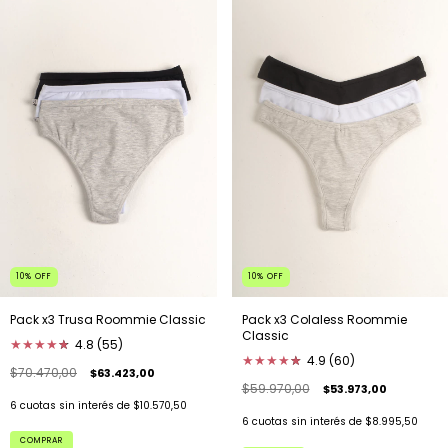
10
%
OFF
10
%
OFF
Pack x3 Colaless Roommie
Pack x3 Trusa Roommie Classic
Classic
★
★
★
★
★
★
4.8 (55)
★
★
★
★
★
★
4.9 (60)
$70.470,00
$63.423,00
$59.970,00
$53.973,00
6
cuotas sin interés de
$10.570,50
6
cuotas sin interés de
$8.995,50
COMPRAR