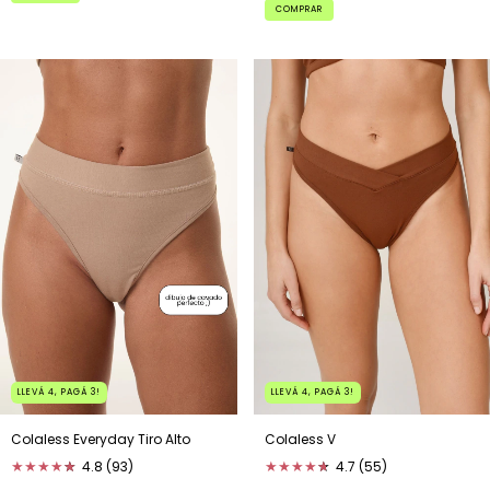
COMPRAR
LLEVÁ 4, PAGÁ 3!
LLEVÁ 4, PAGÁ 3!
Colaless Everyday Tiro Alto
Colaless V
★
★
★
★
★
★
4.8 (93)
★
★
★
★
★
★
4.7 (55)