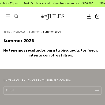
 12 pm
Envío Gratis a todo el país en tu orden mayor a $150.000
15% off Trans
0
Inicio
.
Productos
.
Summer
.
Summer 2026
Summer 2026
No tenemos resultados para tu búsqueda. Por favor,
intentá con otros filtros.
UNITE AL CLUB - 10% OFF EN TU PRIMERA COMPRA