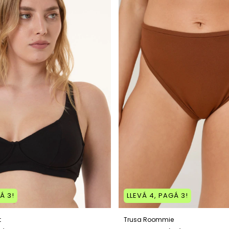
Á 3!
LLEVÁ 4, PAGÁ 3!
t
Trusa Roommie