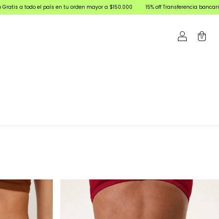
 todo el país en tu orden mayor a $150.000
15% off Transferencia bancaria | 3 y 6 
0