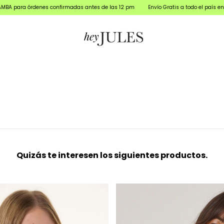
 órdenes confirmadas antes de las 12 pm
Envío Gratis a todo el país en tu orden
Quizás te interesen los siguientes productos.