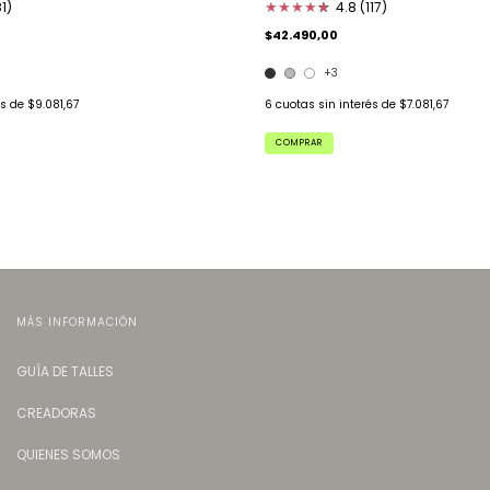
1)
★
★
★
★
★
★
4.8 (117)
$42.490,00
+3
és de
$9.081,67
6
cuotas sin interés de
$7.081,67
COMPRAR
MÁS INFORMACIÓN
GUÍA DE TALLES
CREADORAS
QUIENES SOMOS