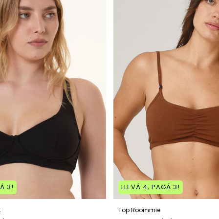
Á 3!
LLEVÁ 4, PAGÁ 3!
t
Top Roommie