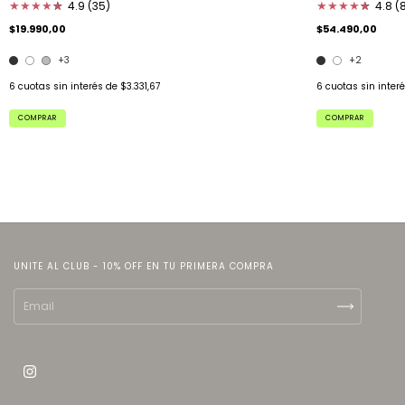
★
★
★
★
★
★
4.9 (35)
★
★
★
★
★
★
4.8 (8
$19.990,00
$54.490,00
+3
+2
6
cuotas sin interés de
$3.331,67
6
cuotas sin inter
COMPRAR
COMPRAR
UNITE AL CLUB - 10% OFF EN TU PRIMERA COMPRA