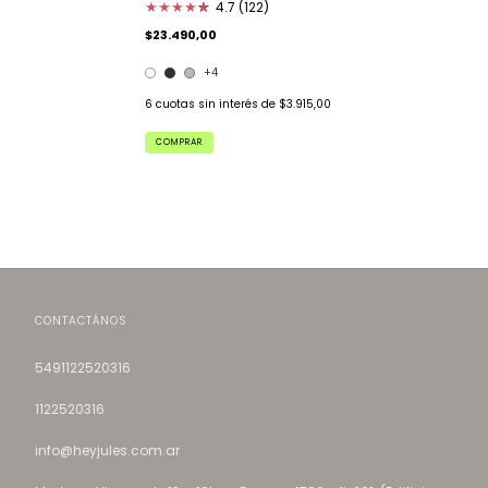
★
★
★
★
★
★
4.7 (122)
$23.490,00
+4
6
cuotas sin interés de
$3.915,00
COMPRAR
CONTACTÁNOS
5491122520316
1122520316
info@heyjules.com.ar