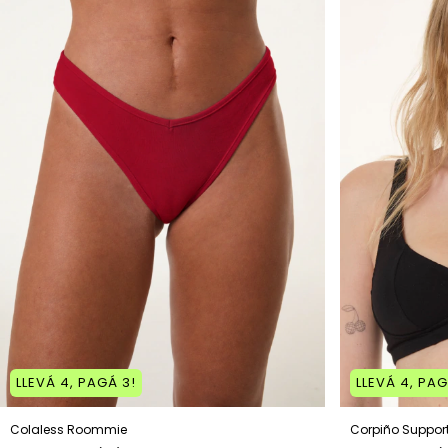
LLEVÁ 4, PAGÁ 3!
LLEVÁ 4, PAG
Colaless Roommie
Corpiño Suppor