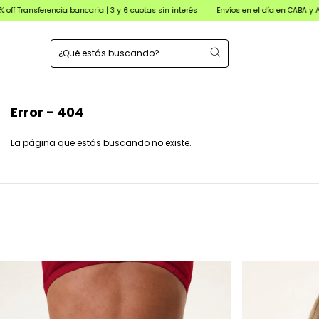
ferencia bancaria | 3 y 6 cuotas sin interés
Envíos en el día en CABA y AMBA para
Error - 404
La página que estás buscando no existe.