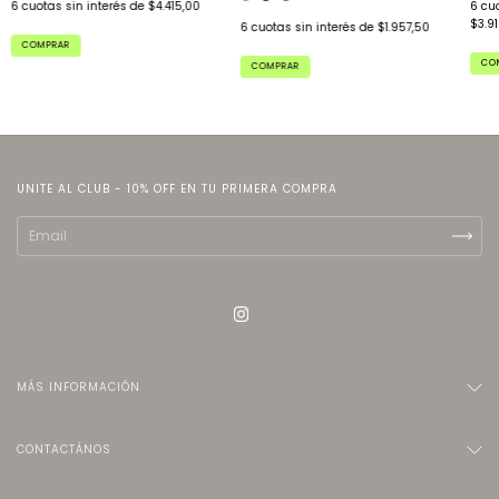
6
cuotas sin interés de
$4.415,00
6
cuo
$3.9
6
cuotas sin interés de
$1.957,50
COMPRAR
CO
COMPRAR
UNITE AL CLUB - 10% OFF EN TU PRIMERA COMPRA
MÁS INFORMACIÓN
CONTACTÁNOS