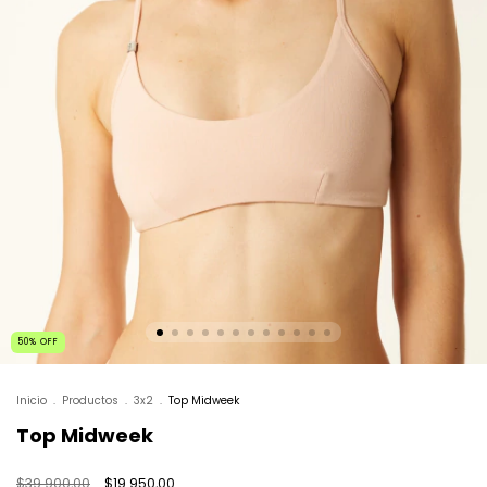
50
%
OFF
Inicio
.
Productos
.
3x2
.
Top Midweek
Top Midweek
$39.900,00
$19.950,00