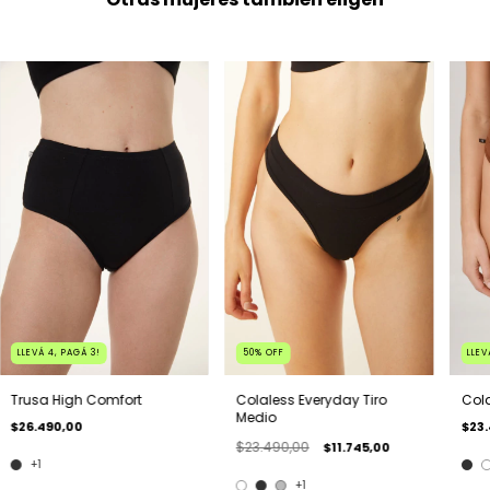
LLEVÁ 4, PAGÁ 3!
50
%
OFF
LLEV
Trusa High Comfort
Colaless Everyday Tiro
Cola
Medio
$26.490,00
$23.
$23.490,00
$11.745,00
+1
+1