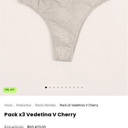
10
%
OFF
Inicio
.
Productos
.
Packs Panties
.
Pack x3 Vedetina V Cherry
Pack x3 Vedetina V Cherry
$70.470,00
$63.423,00