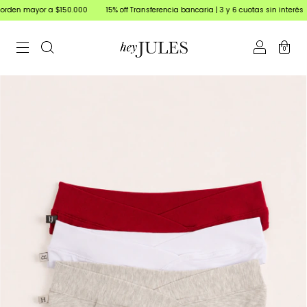
rden mayor a $150.000
15% off Transferencia bancaria | 3 y 6 cuotas sin interés
0