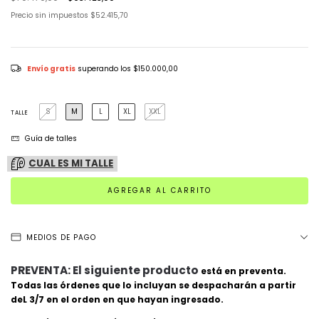
Precio sin impuestos
$52.415,70
Envío gratis
superando los
$150.000,00
S
M
L
XL
XXL
TALLE
Guía de talles
CUAL ES MI TALLE
MEDIOS DE PAGO
PREVENTA: El siguiente producto
está en preventa.
Todas las órdenes que lo incluyan se despacharán a partir
deL 3/7 en el orden en que hayan ingresado.