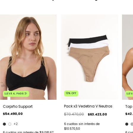
10
%
OFF
LLEVÁ 4, PAGÁ 3!
LLEV
Pack x3 Vedetina V Neutros
Corpiño Support
Top
$54.490,00
$42
$70.470,00
$63.423,00
+2
6
cuotas sin interés de
$10.570,50
6
cuotas sin interés de
$9.081,67
6
cuo