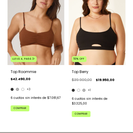
LLEVÁ 4, PAGÁ 3!
50
%
OFF
Top Roommie
Top Berry
$42.490,00
$39.900,00
$19.950,00
+3
+1
6
cuotas sin interés de
$7.081,67
6
cuotas sin interés de
$3.325,00
COMPRAR
COMPRAR