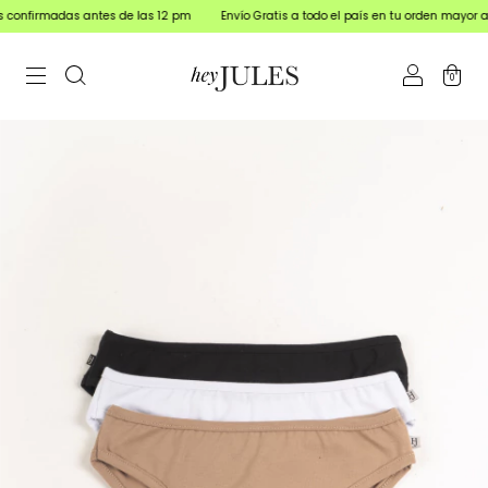
as antes de las 12 pm
Envío Gratis a todo el país en tu orden mayor a $150.000
0