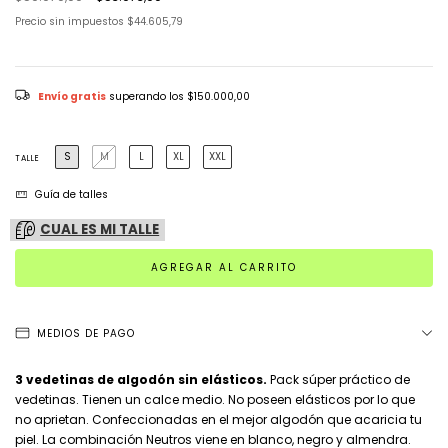
Precio sin impuestos
$44.605,79
Envío gratis
superando los
$150.000,00
S
M
L
XL
XXL
TALLE
Guía de talles
CUAL ES MI TALLE
MEDIOS DE PAGO
3 vedetinas de algodón sin elásticos.
Pack súper práctico de
vedetinas. Tienen un calce medio. No poseen elásticos por lo que
no aprietan. Confeccionadas en el mejor algodón que acaricia tu
piel. La combinación Neutros viene en blanco, negro y almendra.