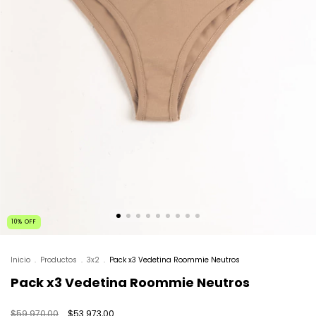
10
%
OFF
Inicio
.
Productos
.
3x2
.
Pack x3 Vedetina Roommie Neutros
Pack x3 Vedetina Roommie Neutros
$59.970,00
$53.973,00