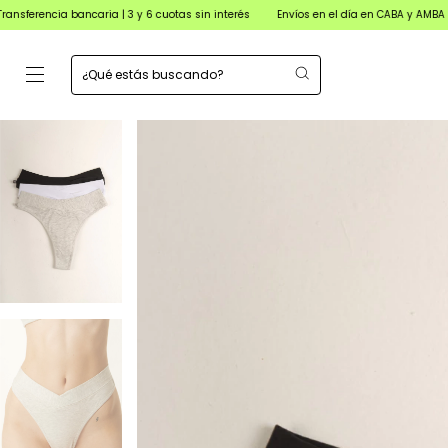
ncaria | 3 y 6 cuotas sin interés
Envíos en el día en CABA y AMBA para órdenes c