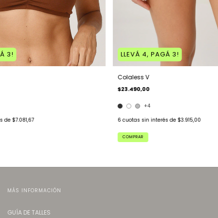
Á 3!
LLEVÁ 4, PAGÁ 3!
Colaless V
$23.490,00
+4
és de
$7.081,67
6
cuotas sin interés de
$3.915,00
COMPRAR
MÁS INFORMACIÓN
GUÍA DE TALLES