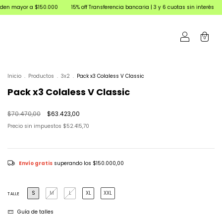
150.000
15% off Transferencia bancaria | 3 y 6 cuotas sin interés
Envíos en el 
0
Inicio
.
Productos
.
3x2
.
Pack x3 Colaless V Classic
Pack x3 Colaless V Classic
$70.470,00
$63.423,00
Precio sin impuestos
$52.415,70
Envío gratis
superando los
$150.000,00
S
M
L
XL
XXL
TALLE
Guía de talles