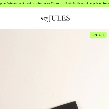
onfirmadas antes de las 12 pm
Envío Gratis a todo el país en tu orden mayor a $
10
%
OFF