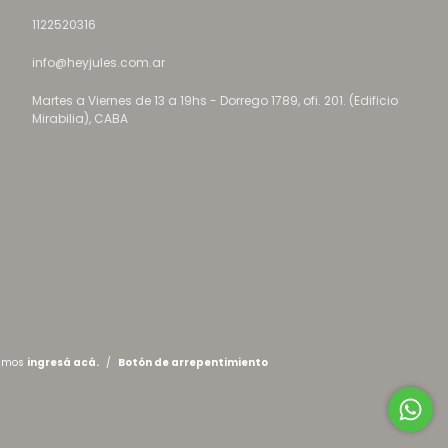
1122520316
info@heyjules.com.ar
Martes a Viernes de 13 a 19hs - Dorrego 1789, ofi. 201. (Edificio
Mirabilia), CABA
lamos
ingresá acá.
/
Botón de arrepentimiento