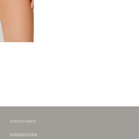
CONTACTÁNOS
5491122520316