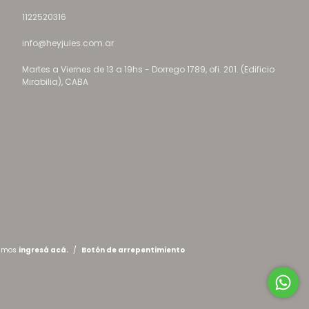
1122520316
info@heyjules.com.ar
Martes a Viernes de 13 a 19hs - Dorrego 1789, ofi. 201. (Edificio
Mirabilia), CABA
lamos
ingresá acá.
/
Botón de arrepentimiento