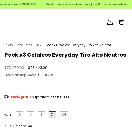
 a $150.000
15% off Transferencia bancaria | 3 y 6 cuotas sin interés
Envíos en
0
Inicio
.
Productos
.
3x2
.
Pack x3 Colaless Everyday Tiro Alto Neutros
Pack x3 Colaless Everyday Tiro Alto Neutros
$70.470,00
$63.423,00
Precio sin impuestos
$52.415,70
Envío gratis
superando los
$150.000,00
S
M
L
XL
XXL
TALLE
Guía de talles