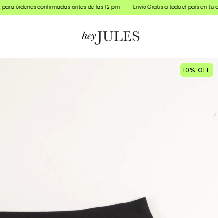
es confirmadas antes de las 12 pm
Envío Gratis a todo el país en tu orden mayor
10
%
OFF