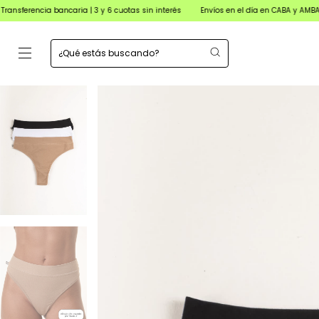
a bancaria | 3 y 6 cuotas sin interés
Envíos en el día en CABA y AMBA para órden