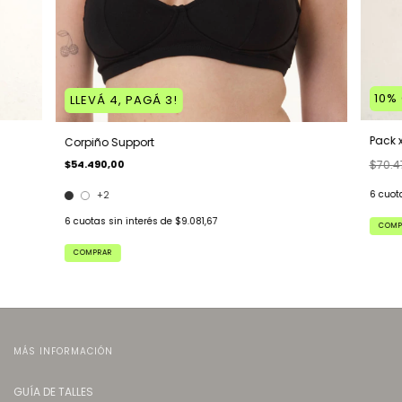
10
%
LLEVÁ 4, PAGÁ 3!
Pack x
Corpiño Support
$54.490,00
$70.4
6
cuot
+2
6
cuotas sin interés de
$9.081,67
COMP
COMPRAR
MÁS INFORMACIÓN
GUÍA DE TALLES