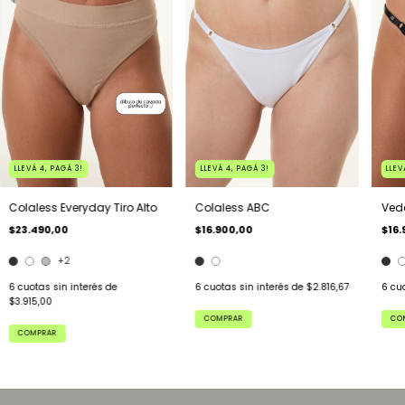
LLEVÁ 4, PAGÁ 3!
LLEVÁ 4, PAGÁ 3!
LLEV
Colaless Everyday Tiro Alto
Colaless ABC
Ved
$23.490,00
$16.900,00
$16.
+2
6
cuotas sin interés de
6
cuotas sin interés de
$2.816,67
6
cuo
$3.915,00
COMPRAR
CO
COMPRAR