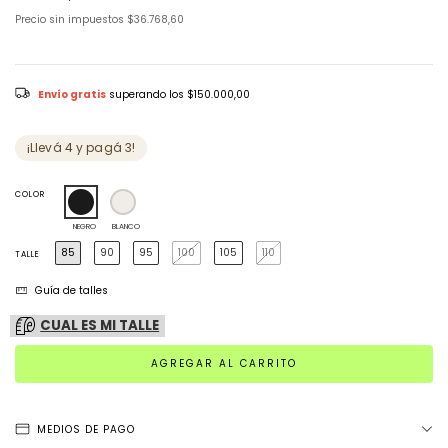
Precio sin impuestos
$36.768,60
Envío gratis
superando los
$150.000,00
¡Llevá 4 y pagá 3!
COLOR
NEGRO
BLANCO
85
90
95
100
105
110
TALLE
Guía de talles
CUAL ES MI TALLE
MEDIOS DE PAGO