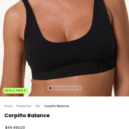
LLEVÁ 4, PAGÁ 3!
Inicio
.
Productos
.
4x3
.
Corpiño Balance
Corpiño Balance
$44.490,00