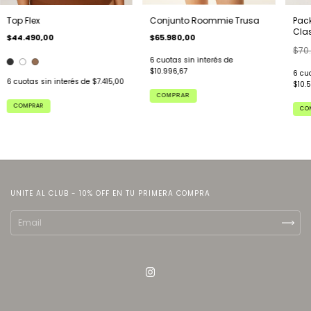
Pac
Top Flex
Conjunto Roommie Trusa
Cla
$44.490,00
$65.980,00
$70
6
cuotas sin interés de
$10.996,67
6
cuo
6
cuotas sin interés de
$7.415,00
$10.
COMPRAR
COMPRAR
CO
UNITE AL CLUB - 10% OFF EN TU PRIMERA COMPRA