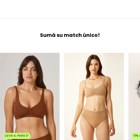
Sumá su match único!
10
%
LLEVÁ 4, PAGÁ 3!